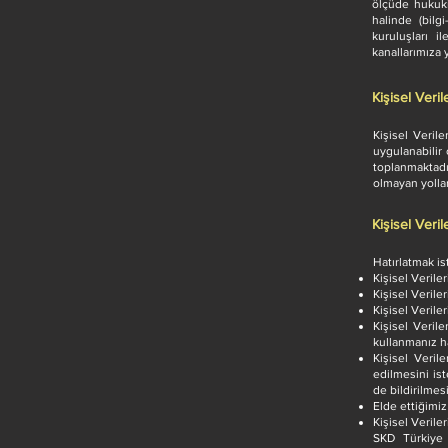
ölçüde hukuki
halinde (bilg
kuruluşları i
kanallarımıza 
Kişisel Veri
Kişisel Veril
uygulanabilir
toplanmaktadı
olmayan yollar
Kişisel Veril
Hatırlatmak is
Kişisel Verile
Kişisel Verile
Kişisel Veriler
Kişisel Veril
kullanmanız ha
Kişisel Veril
edilmesini is
de bildirilmes
Elde ettiğimiz
Kişisel Verile
SKD Türkiye 