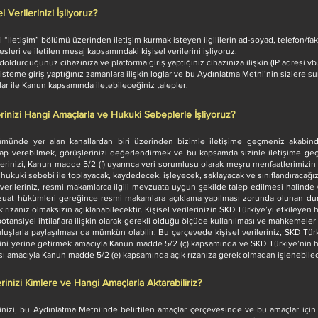
l Verilerinizi İşliyoruz?
i “İletişim” bölümü üzerinden iletişim kurmak isteyen ilgililerin ad-soyad, telefon/fa
sleri ve iletilen mesaj kapsamındaki kişisel verilerini işliyoruz.
oldurduğunuz cihazınıza ve platforma giriş yaptığınız cihazınıza ilişkin (IP adresi vb.) 
sisteme giriş yaptığınız zamanlara ilişkin loglar ve bu Aydınlatma Metni’nin sizlere 
lar ile Kanun kapsamında iletebileceğiniz talepler.
lerinizi Hangi Amaçlarla ve Hukuki Sebeplerle İşliyoruz?
lümünde yer alan kanallardan biri üzerinden bizimle iletişime geçmeniz akabin
vap verebilmek, görüşlerinizi değerlendirmek ve bu kapsamda sizinle iletişime ge
rilerinizi, Kanun madde 5/2 (f) uyarınca veri sorumlusu olarak meşru menfaatlerimizin
 hukuki sebebi ile toplayacak, kaydedecek, işleyecek, saklayacak ve sınıflandıracağız
l verileriniz, resmi makamlarca ilgili mevzuata uygun şekilde talep edilmesi halinde 
uat hükümleri gereğince resmi makamlara açıklama yapılması zorunda olunan du
rızanız olmaksızın açıklanabilecektir. Kişisel verilerinizin SKD Türkiye’yi etkileyen hu
a potansiyel ihtilaflara ilişkin olarak gerekli olduğu ölçüde kullanılması ve mahkemeler 
uşlarla paylaşılması da mümkün olabilir. Bu çerçevede kişisel verileriniz, SKD Tür
ini yerine getirmek amacıyla Kanun madde 5/2 (ç) kapsamında ve SKD Türkiye’nin ha
ı amacıyla Kanun madde 5/2 (e) kapsamında açık rızanıza gerek olmadan işlenebilec
erinizi Kimlere ve Hangi Amaçlarla Aktarabiliriz?
erinizi, bu Aydınlatma Metni’nde belirtilen amaçlar çerçevesinde ve bu amaçlar için