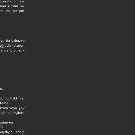
 zorunlu olması
e kamu kurum ve
esi ve iletişim
) ya da yalnızca
 doğrudan sizden
 ya da otomatik
e,
me, bu hakkınızı
steme,
mesini veya yok
 üçüncü kişilere
z etme ve
me.
aydıyla, sahip