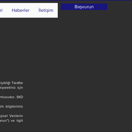
Başvurun
ri
Haberler
İletişim
ikliği Taraflar
iyaretiniz için
umlusudur. SKD
im bilgilerimiz
isel Verilerin
un”) ve ilgili