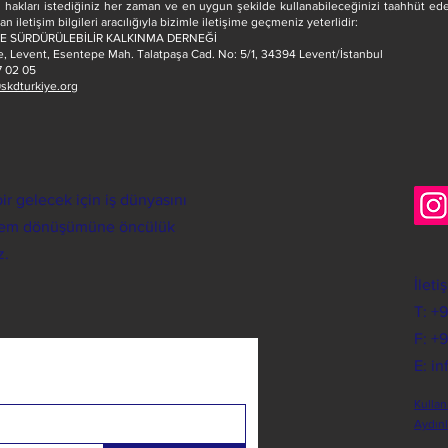
hakları istediğiniz her zaman ve en uygun şekilde kullanabileceğinizi taahhüt ede
n iletişim bilgileri aracılığıyla bizimle iletişime geçmeniz yeterlidir:
VE SÜRDÜRÜLEBİLİR KALKINMA DERNEĞİ
e, Levent, Esentepe Mah. Talatpaşa Cad. No: 5/1, 34394 Levent/İstanbul
7 02 05
skdturkiye.org
ir gelecek için iş dünyasını
istem dönüşümüne öncülük
z.
İleti
T: +
F: +
E:
in
Kullan
Aydın