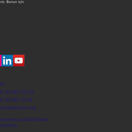
riz. Bunun için
şim:
90 212 807 02 05
90 212 807 02 10
fo@skdturkiye.org
ım Koşulları ve Gizlilik Politikası
latma Metni