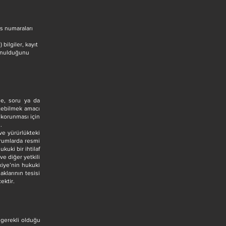
ks numaraları
bilgiler, kayıt
sunulduğunu
de, soru ya da
çebilmek amacı
 korunması için
.
ve yürürlükteki
rumlarda resmi
kuki bir ihtilaf
ve diğer yetkili
kiye’nin hukuki
klarının tesisi
ektir.
 gerekli olduğu