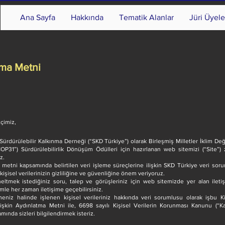
Ana Sayfa
Hakkında
Tematik Alanlar
Jüri Üyele
tma Metni
tçimiz,
Sürdürülebilir Kalkınma Derneği (“SKD Türkiye”) olarak Birleşmiş Milletler İklim Değiş
OP31”) Sürdürülebilirlik Dönüşüm Ödülleri için hazırlanan web sitemizi (“Site”) z
iz.
 metni kapsamında belirtilen veri işleme süreçlerine ilişkin SKD Türkiye veri sor
kişisel verilerinizin gizliliğine ve güvenliğine önem veriyoruz.
eltmek istediğiniz soru, talep ve görüşleriniz için web sitemizde yer alan iletiş
mle her zaman iletişime geçebilirsiniz.
meniz halinde işlenen kişisel verileriniz hakkında veri sorumlusu olarak işbu Kiş
lişkin Aydınlatma Metni ile, 6698 sayılı Kişisel Verilerin Korunması Kanunu (“Kan
ında sizleri bilgilendirmek isteriz.