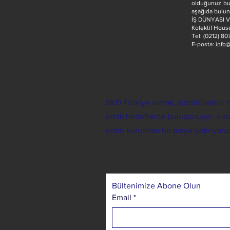
olduğunuz bu 
aşağıda buluna
İŞ DÜNYASI 
Kolektif Hous
Tel: (0212) 80
E-posta:
info@
SKD Türkiye olarak, sürdürülebilir b
ortak hedeflerde buluşturuyor, s
eden kurumları bir araya getiriyoru
Bültenimize Abone Olun
Email
*