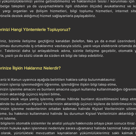
 yükümlülüklerimizi yerine getirebilmemiz ve haklarımızın tesisi / korunması için
i-belge talepleri ya da uyuşmazlıklarla ilgili oldukları ölçüde) avukatlarımız v
le yargı organları ve (bilişim hizmetleri, bilgi toplumu hizmetleri, internet sit
yönelik destek aldığımız) hizmet sağlayanlarla paylaşabiliriz.
lerinizi Hangi Yöntemlerle Topluyoruz?
eriniz, bizimle iletişime geçtiğiniz kanaldan (telefon, faks ya da e-mail üzerinden
 olması durumunda iş ortaklarımız vasıtasıyla sözlü, yazılı veya elektronik ortamda
r. Talebinizi daha iyi anlayabilmek adına, sizinle iletişime geçebilir, otomatik
la, yazılı ya da sözlü olarak da sizden ek bilgi de talep edebiliriz.
erinize İlişkin Haklarınız Nelerdir?
teriz ki Kanun uyarınca aşağıda belirtilen haklara sahip bulunmaktasınız:
rinizin işlenip işlenmediğini öğrenme, işlendiğine ilişkin bilgi talep etme,
rinizin işlenme amacını ve bunların amacına uygun kullanılıp kullanılmadığını öğrenm
inizin aktarıldığı üçüncü kişileri bilme,
erinizin eksik veya yanlış işlenmiş olması hâlinde bunların düzeltilmesini talep et
linde bu durumun Kişisel Verilerinizin aktarıldığı üçüncü kişilere de bildirilmesini i
erinizin işlenme nedenlerinin ortadan kalkması halinde Kişisel Verilerinizin silin
teme, bu hakkınızı kullanmanız halinde bu durumun Kişisel Verilerinizin aktarıldığı
ini isteme,
 bilgilerin otomatik sistemler ile analizi yoluyla hakkınızda ortaya çıkan sonuca itira
rinizin hukuka aykırı işlenmesi nedeniyle zarara uğramanız halinde tazminat talep et
olarak, yürürlükteki mevzuattan kaynaklanan yükümlülüklerimiz saklı kalmak k