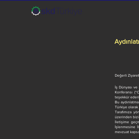
Aydınla
Değerli Ziyare
İş Dünyası ve 
Konferansı (“C
teşekkür eder
Bu aydınlatma
Türkiye olarak 
Tarafımıza yön
üzerinden bizi
İletişime geç
İşlenmesine İ
mevzuat kapsam