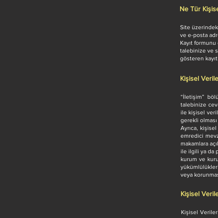
Ne Tür Kişise
Site üzerindek
ve e-posta adre
Kayıt formunu d
talebinize ve 
gösteren kayıt
Kişisel Veri
“İletişim” bö
talebinize ce
ile kişisel ve
gerekli olması
Ayrıca, kişise
emredici mevz
makamlara açık 
ile ilgili ya d
kurum ve kurul
yükümlülükler
veya korunmas
Kişisel Veril
Kişisel Veril